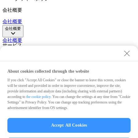
会社概要
会社概要
会社概要
会社概要
サービス
PayCAS Mobile
サービス
About cookies collected through the website
PayCAS Mobile
PayPayグループ企業
If you click "Accept All Cookies" or close the banner to leave this screen, cookies
will be stored and provided in order to improve convenience, improve the site,
PayPay株式会社
PayPayカード株式会社
PayPay銀行株式会
provide information and analyze data (including sharing with external partners)
according to
the cookie policy
. You can change the settings at any time from "Cookie
社
PayPay証券株式会社
PayPay India Pvt. Ltd.
クレジット
Settings" in Privacy Policy. You can change app tracking preferences using the
エンジン株式会社
advertisement identifier from OS settings.
PayPayグループ企業
PayPay株式会社
クッキーポリシー
PayPayカード株式会社
PayPay銀行株式会
Accept All Cookies
社
反社会的勢力に対する方針
PayPay証券株式会社
PayPay India Pvt. Ltd.
クレジット
エンジン株式会社